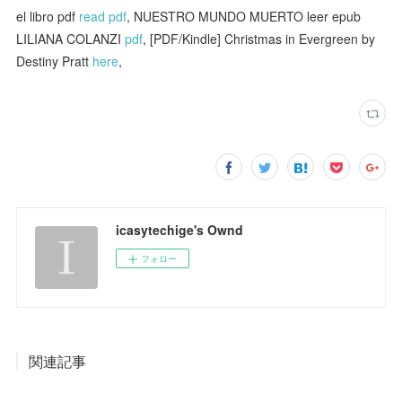
el libro pdf
read pdf
, NUESTRO MUNDO MUERTO leer epub
LILIANA COLANZI
pdf
, [PDF/Kindle] Christmas in Evergreen by
Destiny Pratt
here
,
icasytechige's Ownd
フォロー
関連記事