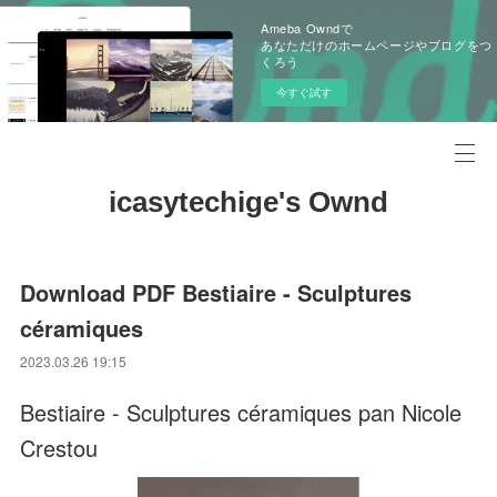
Ameba Owndで
あなただけのホームページやブログをつ
くろう
今すぐ試す
icasytechige's Ownd
Download PDF Bestiaire - Sculptures
céramiques
2023.03.26 19:15
Bestiaire - Sculptures céramiques pan Nicole
Crestou