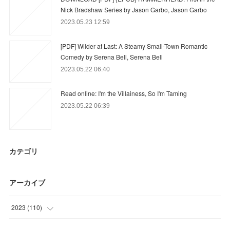
Nick Bradshaw Series by Jason Garbo, Jason Garbo
2023.05.23 12:59
[PDF] Wilder at Last: A Steamy Small-Town Romantic
Comedy by Serena Bell, Serena Bell
2023.05.22 06:40
Read online: I'm the Villainess, So I'm Taming
2023.05.22 06:39
カテゴリ
アーカイブ
2023
(
110
)
(
52
)