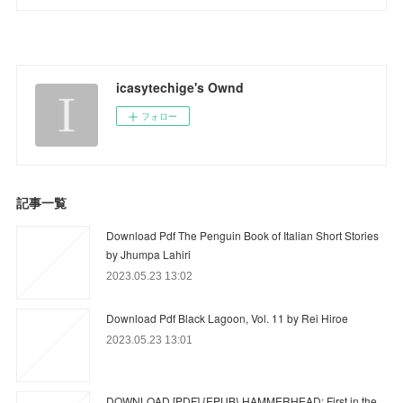
icasytechige's Ownd
フォロー
記事一覧
Download Pdf The Penguin Book of Italian Short Stories
by Jhumpa Lahiri
2023.05.23 13:02
Download Pdf Black Lagoon, Vol. 11 by Rei Hiroe
2023.05.23 13:01
DOWNLOAD [PDF] {EPUB} HAMMERHEAD: First in the